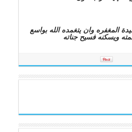
يدة المغفره وان يتغمده الله بواسع
ته ويسكنه فسيح جناته