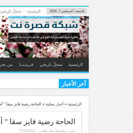
الرئيسية
سجلّ تاريخي
الجمعة, أغسطس 7, 2026
الرئيسية
سجلّ تاريخي
قـريتـنــا
من نحن
آخر الأخبار
قصرة تزفّ الشهيد محمد فريد حسن (٢٠
الرئيسية
»
أخبار محلية
»
الحاجة رضية فايز سقا ” أم
الحاجة رضية فايز سقا ” أم
نشرت بواسطة:
معاذ طلعت
27/12/2011