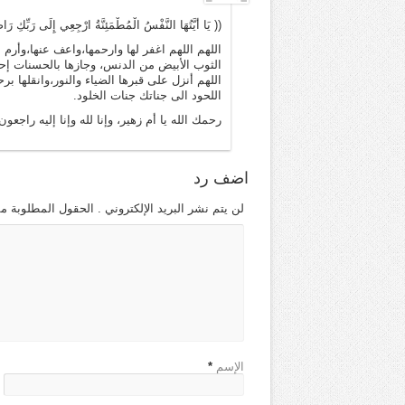
(( يَا أَيَّتُهَا النَّفْسُ الْمُطْمَئِنَّةُ ارْجِعِي إِلَى رَبِّكِ 
اللهم اللهم اغفر لها وارحمها،واعف عنها،وأرم ن
الثوب الأبيض من الدنس، وجازها بالحسنات إحسا
اللهم أنزل على قبرها الضياء والنور،وانقلها 
اللحود الى جناتك جنات الخلود.
رحمك الله يا أم زهير، وإنا لله وإنا إليه راجعون
اضف رد
لن يتم نشر البريد الإلكتروني . الحقول المطلوبة مش
الإسم
*