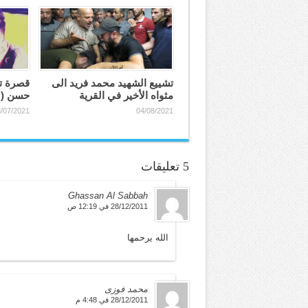
تشييع الشهيد محمد فريد الى
قصرة تز
مثواه الأخير في القرية
حسن (٢٠ عاماً)
/07/2021
04/08/2021
5 تعليقات
Ghassan Al Sabbah
28/12/2011 في 12:19 ص
الله يرحمها
محمد فوزى
28/12/2011 في 4:48 م