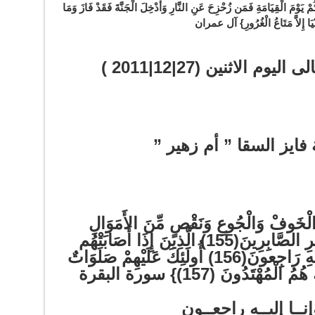
مْ يَوْمَ الْقِيَامَةِ فَمَن زُحْزِحَ عَنِ النَّارِ وَأُدْخِلَ الْجَنَّةَ فَقَدْ فَازَ وَمَا
ّنْيَا إِلاَّ مَتَاعُ الْغُرُورِ} آل عمران
م الاثنين (27|12|2011 )
فايز السقا ” أم زهير ”
نَ الْخَوفْ وَالْجُوعِ وَنَقْصٍ مِّنَ الأَمَوَالِ
وَالأنفُسِ وَالثَّمَرَاتِ وَبَشِّرِ الصَّابِرِينَ(155) الَّذِينَ إِذَا أَصَابَتْهُم
مُّصِيبَةٌ قَالُواْ إِنَّا لِلّهِ وَإِنَّا إِلَيْهِ رَاجِعونَ(156) أُولَئِكَ عَلَيْهِمْ صَلَوَاتٌ
مُهْتَدُونَ (157)} سورة البقرة
إنــا إليــه راجعــون