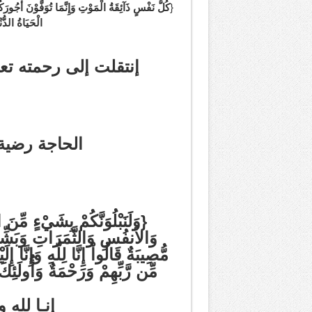
{
كُلُّ نَفْسٍ ذَآئِقَةُ الْمَوْتِ وَإِنَّمَا تُوَفَّوْنَ أُجُورَ
كُ
الْحَيَاةُ الدُ
إنتقلت إلى رحمته تعالى اليو
الحاجة رضية 
{وَلَنَبْلُوَنَّكُمْ بِشَيْءٍ مِّ
مِّن رَّبِّهِمْ وَرَحْمَةٌ وَأُولَئِكَ هُمُ الْ
إنـا لله و