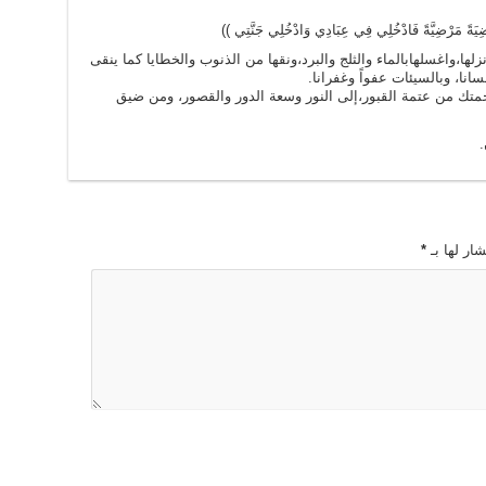
رَاضِيَةً مَرْضِيَّةً فَادْخُلِي فِي عِبَادِي وَادْخُلِي جَنَّتِي ))
زلها،واغسلهابالماء والثلج والبرد،ونقها من الذنوب والخطايا كما ينقى
نا، وبالسيئات عفواً وغفرانا.
برحمتك من عتمة القبور،إلى النور وسعة الدور والقصور، ومن ضيق
.
ار لها بـ
*