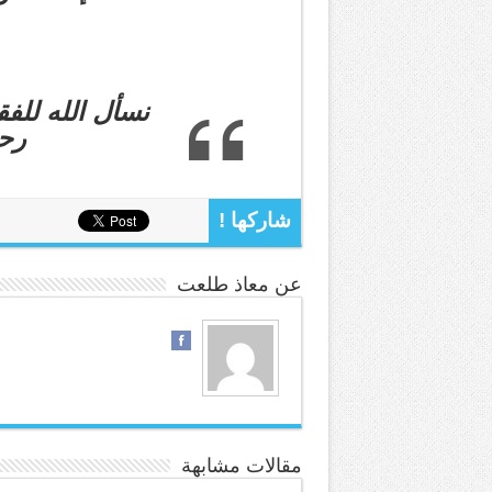
نسأل الله للفق
رحم
شاركها !
عن معاذ طلعت
مقالات مشابهة