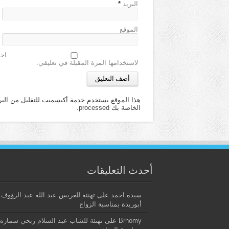
البريد
*
الموقع
احف
لاستخدامها المرة المقبلة في تعليقي.
هذا الموقع يستخدم خدمة أكيسميت للتقليل من البر
الخاصة بك processed
.
أحدث التعليقات
سيدة احمد
على
تهنئة للعريس عبد الله عبد الرؤوف
أبوريدة بمناسبة الزواج
Brhomy
على
تهنئة للشاب عبد السلام ربحي سماره