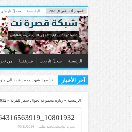
الرئيسية
سجلّ تاريخي
السبت, أغسطس 8, 2026
الرئيسية
سجلّ تاريخي
قـريتـنــا
من نحن
آخر الأخبار
قصرة تزفّ الشه
الرئيسية
»
زيارة مجموعة تجوال سفر للقرية
»
6878916187095180_n
10801932_10152864316563919_986878916187095180_n
نشرت بواسطة:
محمد نظمي
08/11/2014