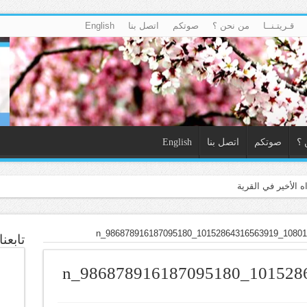
قـريتـنــا
من نحن ؟
صوتكم
اتصل بنا
English
 ؟
صوتكم
اتصل بنا
English
10801932_10152864316563919_98
تابعن