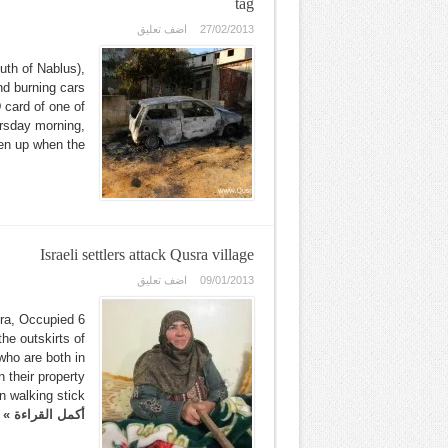
tag
27/02/2013
اضف تعليق
th of Nablus),
nd burning cars
D card of one of
ursday morning,
up when the ...
Israeli settlers attack Qusra village
09/01/2013
اضف تعليق
sra, Occupied
he outskirts of
ho are both in
n their property
alking stick ...
أكمل القراءة »