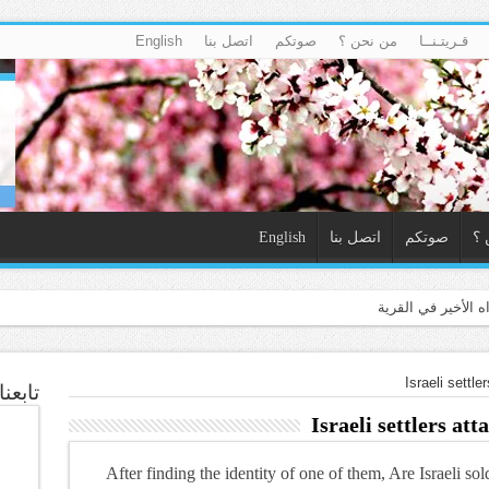
قـريتـنــا
من نحن ؟
صوتكم
اتصل بنا
English
 ؟
صوتكم
اتصل بنا
English
تابعن
Israeli settlers at
?”After finding the identity of one of them, Are Israeli sol