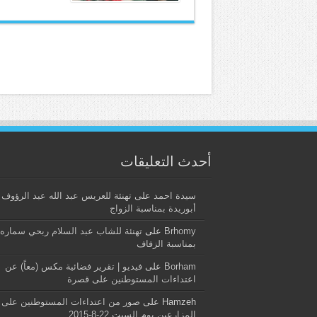
أحدث التعليقات
سيدة احمد
على
تهنئة للعريس عبد الله عبد الرؤوف
أبوريدة بمناسبة الزواج
Brhomy
على
تهنئة للشاب عبد السلام ربحي سماره
بمناسبة الزفاف
Borham
على
فيديو | تقرير فضائية مكس (معاً) عن
اعتداءات المستوطنين على قصرة
Hamzeh
على
صور من اعتداءات المستوطنين على
المزارعين يوم السبت 22-8-2015