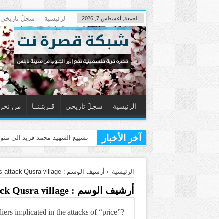
الرئيسية
سجلّ تاريخي
الجمعة, أغسطس 7, 2026
الرئيسية
سجلّ تاريخي
قـريتـنــا
من نحن
آخر الأخبار
الرئيسية
»
أرشيف الوسم : Israeli settlers attack Qusra village
أرشيف الوسم :
tack Qusra village
diers implicated in the attacks of “price