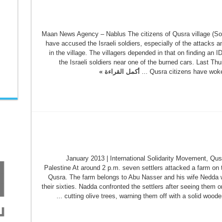
Maan News Agency – Nablus The citizens of Qusra village (Sou
have accused the Israeli soldiers, especially of the attacks a
in the village. The villagers depended in that on finding an I
the Israeli soldiers near one of the burned cars. Last Th
Qusra citizens have woken 
أكمل القراءة »
6 January 2013 | International Solidarity Movement, Qu
Palestine At around 2 p.m. seven settlers attacked a farm on t
Qusra. The farm belongs to Abu Nasser and his wife Nedda w
their sixties. Nadda confronted the settlers after seeing them o
cutting olive trees, warning them off with a solid wooden w