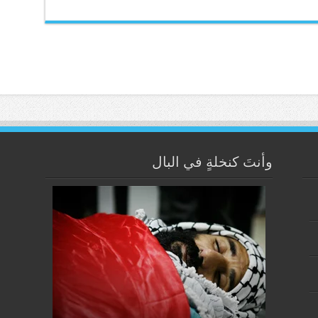
وأنتَ كنخلةٍ في البال