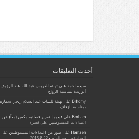
أحدث التعليقات
سيدة احمد
على
تهنئة للعريس عبد الله عبد الرؤوف
أبوريدة بمناسبة الزواج
Brhomy
على
تهنئة للشاب عبد السلام ربحي سماره
بمناسبة الزفاف
Borham
على
فيديو | تقرير فضائية مكس (معاً) عن
اعتداءات المستوطنين على قصرة
Hamzeh
على
صور من اعتداءات المستوطنين على
المزارعين يوم السبت 22-8-2015