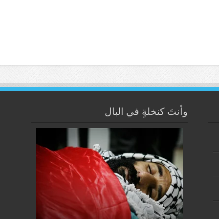
وأنتَ كنخلةٍ في البال