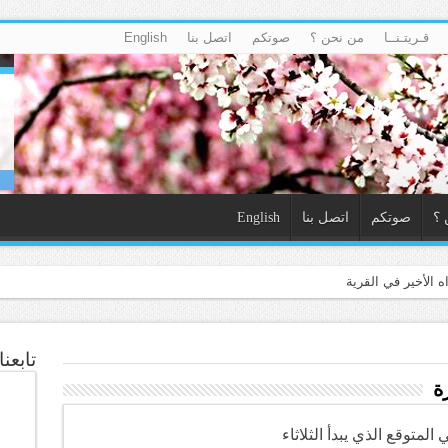
قـريتـنــا
من نحن ؟
صوتكم
اتصل بنا
English
 ؟
صوتكم
اتصل بنا
English
تابعن
ة
لمتوقع الذي يبدأ الثلاثاء