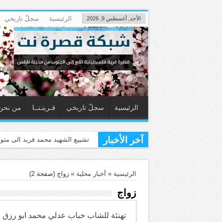
الرئيسية
سجلّ تاريخي
الأحد, أغسطس 9, 2026
الرئيسية
سجلّ تاريخي
قـريتـنــا
من نحن
آخر الأخبار
قصرة تزفّ الشهيد محمد فريد حسن (
الرئيسية
»
أخبار محلية
»
زواج
(صفحة 2)
زواج
تهنئة للشاب خباب عدلي محمد ابو رزق 