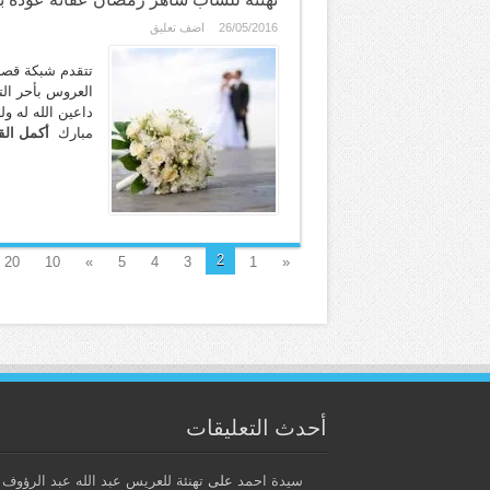
26/05/2016
اضف تعليق
تتقدم شبكة قصر
داعين الله له و
مبارك
أكمل الق
2
20
10
»
5
4
3
1
«
أحدث التعليقات
سيدة احمد
على
تهنئة للعريس عبد الله عبد الرؤوف