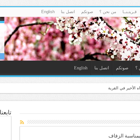
قـريتـنــا
من نحن ؟
صوتكم
اتصل بنا
English
 ؟
صوتكم
اتصل بنا
English
٢٠ ع
تابعن
بمناسبة الزفاف