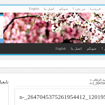
قـريتـنــا
من نحن ؟
صوتكم
اتصل بنا
English
 ؟
صوتكم
اتصل بنا
English
ماً)
ة الزفاف
»
تابعن
13782101_1201950973183091_2647045375261954412_n-