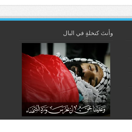
وأنتَ كنخلةٍ في البال