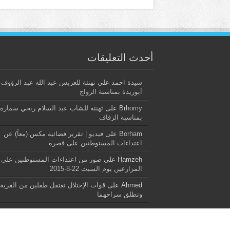
أحدث التعليقات
سيدة احمد
على
تهنئة للعريس عبد الله عبد الرؤوف
أبوريدة بمناسبة الزواج
Brhomy
على
تهنئة للشاب عبد السلام ربحي سماره
بمناسبة الزفاف
Borham
على
فيديو | تقرير فضائية مكس (معاً) عن
اعتداءات المستوطنين على قصرة
Hamzeh
على
صور من اعتداءات المستوطنين على
المزارعين يوم السبت 22-8-2015
Ahmed
على
قوات الإحتلال تعتقل طفلين من القرية
وتطلق سراحهما
جميع الحقوق محفوظة - شبكة قصرة نت