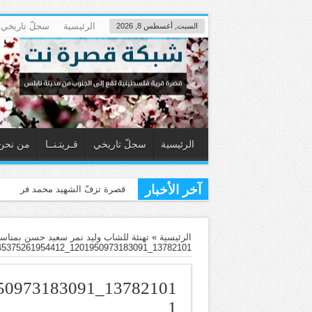
الرئيسية
سجلّ تاريخي
السبت, أغسطس 8, 2026
الرئيسية
سجلّ تاريخي
قـريتـنــا
من نحن
آخر الأخبار
قصرة تزفّ الشهيد محمد فريد حسن (٢٠ عا
الرئيسية
»
تهنئة للشاب وليد نمر سعيد حسن بمناسب
13782101_1201950973183091_2647045375261954412_n-1
1