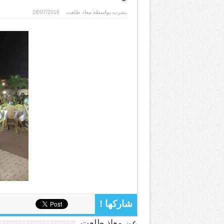
نشرت بواسطة:
معاذ طلعت
28/07/2016
شاركها !
عن معاذ طلعت